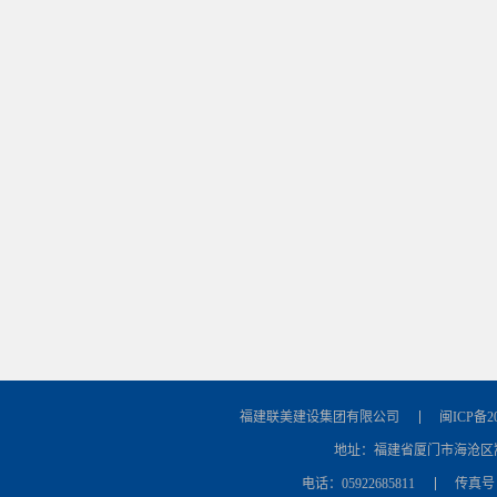
福建联美建设集团有限公司
闽ICP备20
地址：福建省厦门市海沧区
电话：05922685811
传真号：0