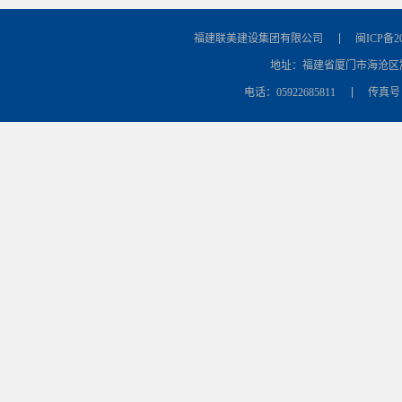
福建联美建设集团有限公司
闽ICP备20
地址：福建省厦门市海沧区
电话：05922685811
传真号：0