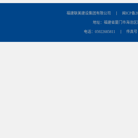
福建联美建设集团有限公司
闽ICP备20
地址：福建省厦门市海沧区
电话：05922685811
传真号：0