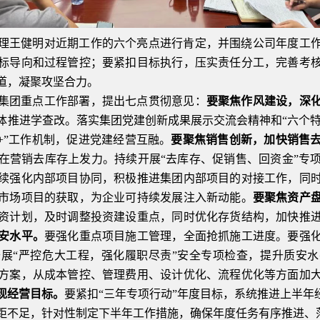
理王健明对近期工作的六个亮点进行肯定，并围绕公司年度工
标导向和过程管控；要紧扣目标执行，压实责任分工，完善考
道，凝聚攻坚合力。
集团重点工作部署，提出七点贯彻意见：
要聚焦作风建设，深
体推进学查改。落实集团党建创新成果展示交流会精神和“六个特性
+”工作机制，促进党建经营互融。
要聚焦销售创新，加快销售
在营销去库存上发力。持续开展“去库存、促销售、回资金”专
续强化内部项目协同，积极推进集团内部项目的对接工作，同
市场项目的获取，为企业可持续发展注入新动能。
要聚焦资产
资计划，及时调整投资建设重点，同时优化存货结构，加快推
安水平。
要强化重点项目施工管理，全面抢抓施工进度。要强
展“严控危大工程，强化履职尽责”安全专项检查，提升质安水
方案，从成本管控、管理费用、设计优化、流程优化等方面加
现经营目标。
要紧扣“三年专项行动”年度目标，系统推进上半年
距不足，针对性制定下半年工作措施，确保年度任务有序推进、